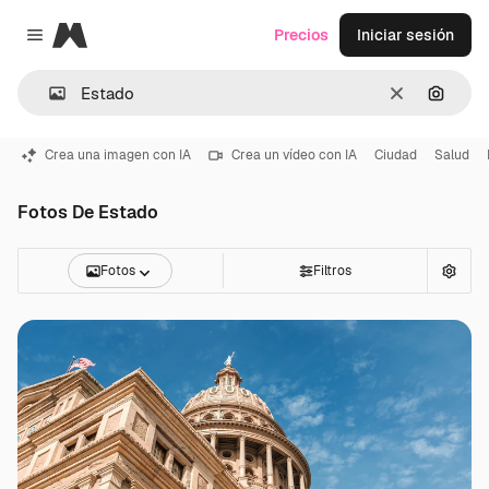
Magnific
Precios
Iniciar sesión
Close menu
Borrar
Buscar
Crea una imagen con IA
Crea un vídeo con IA
Ciudad
Salud
Fotos De Estado
Fotos
Filtros