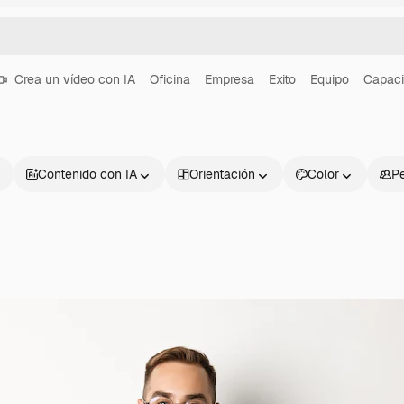
Crea un vídeo con IA
Oficina
Empresa
Exito
Equipo
Capaci
Contenido con IA
Orientación
Color
P
Productos
Información úti