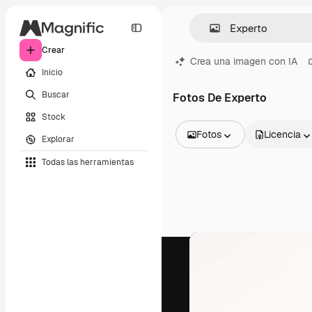
Crear
Crea una imagen con IA
Inicio
Buscar
Fotos De Experto
Stock
Fotos
Licencia
Explorar
Todas las imágenes
Todas las herramientas
Vectores
Ilustraciones
Fotos
PSD
Plantillas
Mockups
Vídeos
Clips de vídeo
Motion graphics
Plantillas de vídeos
Iconos
Modelos 3D
Fuentes