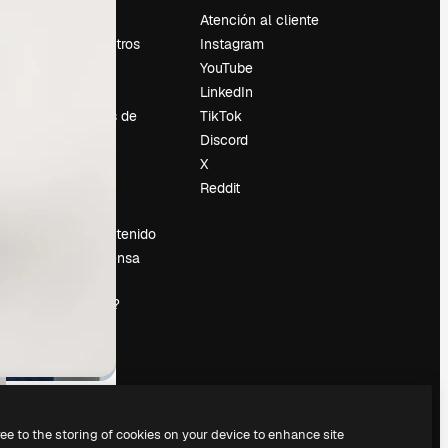
Precios
Atención al cliente
Sobre nosotros
Instagram
Reviews
YouTube
Empleo
LinkedIn
Tendencias de
TikTok
búsqueda
Discord
Blog
X
es
Eventos
Reddit
Slidesgo
Vender contenido
Sala de prensa
¿Buscas
magnific.ai?
ree to the storing of cookies on your device to enhance site