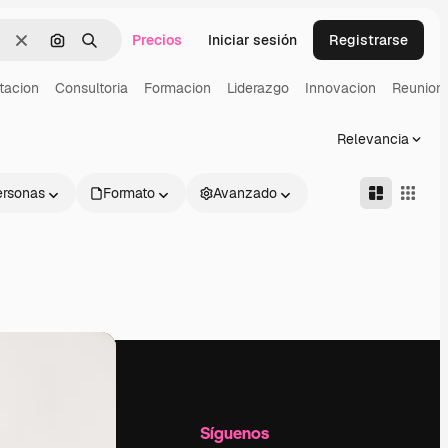
Precios
Iniciar sesión
Registrarse
Borrar
Buscar por imagen
Buscar
tacion
Consultoria
Formacion
Liderazgo
Innovacion
Reunion
Relevancia
ersonas
Formato
Avanzado
l
Empresa
Síguenos