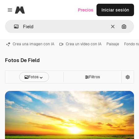
Magnific
Precios
Iniciar sesión
Close menu
Borrar
Buscar
Crea una imagen con IA
Crea un vídeo con IA
Paisaje
Fondo na
Fotos De Field
Fotos
Filtros