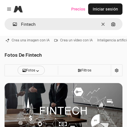
Magnific
Precios
Iniciar sesión
Close menu
Borrar
Buscar
Crea una imagen con IA
Crea un vídeo con IA
Inteligencia artifici
Fotos De Fintech
Fotos
Filtros