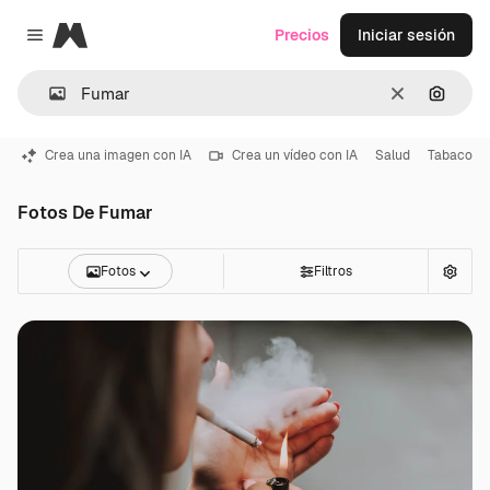
Magnific
Precios
Iniciar sesión
Close menu
Borrar
Buscar
Crea una imagen con IA
Crea un vídeo con IA
Salud
Tabaco
Fotos De Fumar
Fotos
Filtros