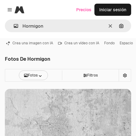
Magnific
Precios
Iniciar sesión
Close menu
Borrar
Buscar
Crea una imagen con IA
Crea un vídeo con IA
Fondo
Espacio
Fotos De Hormigon
Fotos
Filtros