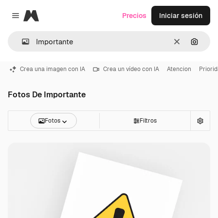
Magnific
Precios
Iniciar sesión
Close menu
Borrar
Buscar
Crea una imagen con IA
Crea un vídeo con IA
Atencion
Priori
Fotos De Importante
Fotos
Filtros