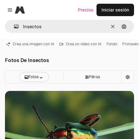
Magnific
Precios
Iniciar sesión
Close menu
Borrar
Buscar
Crea una imagen con IA
Crea un vídeo con IA
Fondo
Primaver
Fotos De Insectos
Fotos
Filtros