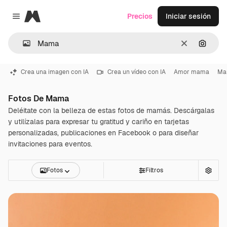
Magnific
Precios
Iniciar sesión
Close menu
Borrar
Buscar
Crea una imagen con IA
Crea un vídeo con IA
Amor mama
Ma
Fotos De Mama
Deléitate con la belleza de estas fotos de mamás. Descárgalas
y utilízalas para expresar tu gratitud y cariño en tarjetas
personalizadas, publicaciones en Facebook o para diseñar
invitaciones para eventos.
Fotos
Filtros