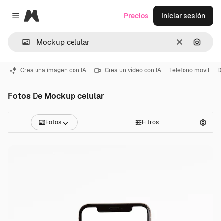
Magnific
Precios
Iniciar sesión
Close menu
Borrar
Buscar
Crea una imagen con IA
Crea un vídeo con IA
Telefono movil
D
Fotos De Mockup celular
Fotos
Filtros