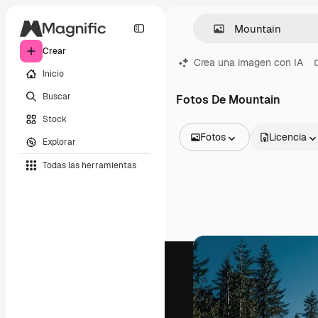
Crear
Crea una imagen con IA
Inicio
Buscar
Fotos De Mountain
Stock
Fotos
Licencia
Explorar
Todas las imágenes
Todas las herramientas
Vectores
Ilustraciones
Fotos
PSD
Plantillas
Mockups
Vídeos
Clips de vídeo
Motion graphics
Plantillas de vídeos
Iconos
Modelos 3D
Fuentes