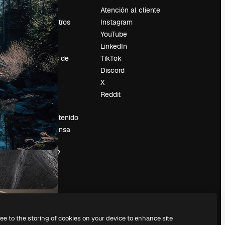
Precios
Atención al cliente
Sobre nosotros
Instagram
Reviews
YouTube
Empleo
LinkedIn
Tendencias de
TikTok
búsqueda
Discord
Blog
X
es
Eventos
Reddit
Slidesgo
Vender contenido
Sala de prensa
¿Buscas
magnific.ai?
ree to the storing of cookies on your device to enhance site