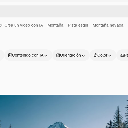
Crea un vídeo con IA
Montaña
Pista esqui
Montaña nevada
Contenido con IA
Orientación
Color
P
Productos
Información úti