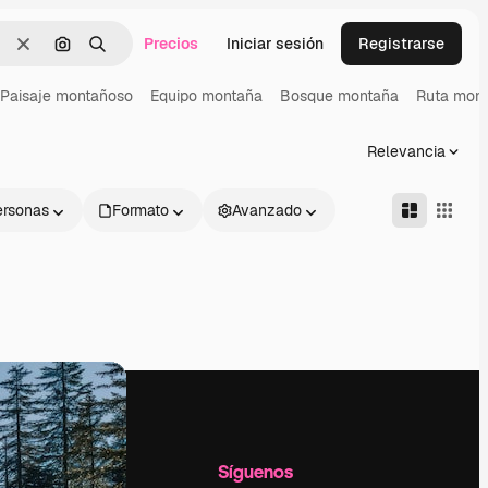
Precios
Iniciar sesión
Registrarse
Borrar
Buscar por imagen
Buscar
Paisaje montañoso
Equipo montaña
Bosque montaña
Ruta mon
Relevancia
ersonas
Formato
Avanzado
l
Empresa
Síguenos