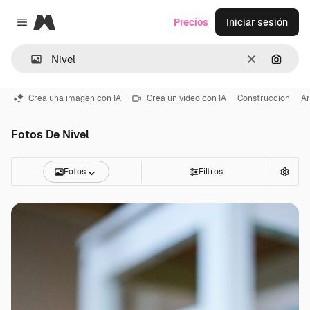
Magnific
Precios
Iniciar sesión
Close menu
Borrar
Buscar
Crea una imagen con IA
Crea un vídeo con IA
Construccion
Ar
Fotos De Nivel
Fotos
Filtros