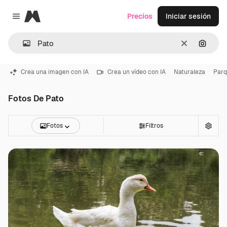
Magnific
Precios
Iniciar sesión
Close menu
Borrar
Buscar
Crea una imagen con IA
Crea un vídeo con IA
Naturaleza
Par
Fotos De Pato
Fotos
Filtros