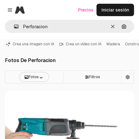
Magnific
Precios
Iniciar sesión
Close menu
Borrar
Buscar
Crea una imagen con IA
Crea un vídeo con IA
Madera
Constru
Fotos De Perforacion
Fotos
Filtros