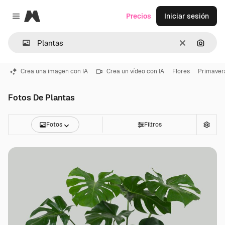
Magnific
Precios
Iniciar sesión
Close menu
Borrar
Buscar
Crea una imagen con IA
Crea un vídeo con IA
Flores
Primaver
Fotos De Plantas
Fotos
Filtros