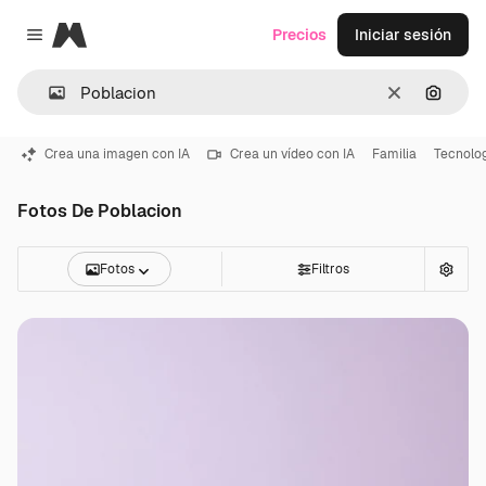
Magnific
Precios
Iniciar sesión
Close menu
Borrar
Buscar
Crea una imagen con IA
Crea un vídeo con IA
Familia
Tecnolo
Fotos De Poblacion
Fotos
Filtros