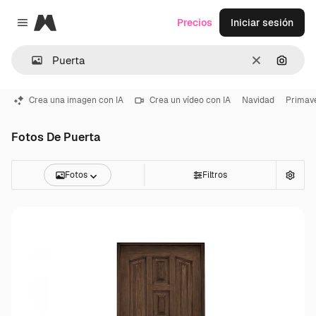
Magnific
Precios
Iniciar sesión
Close menu
Borrar
Buscar
Crea una imagen con IA
Crea un vídeo con IA
Navidad
Primav
Fotos De Puerta
Fotos
Filtros