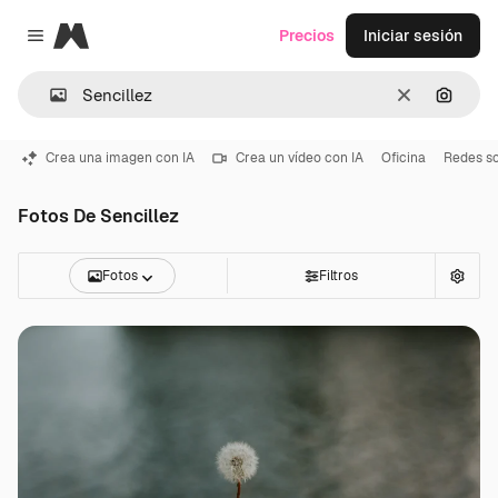
Magnific
Precios
Iniciar sesión
Close menu
Borrar
Buscar
Crea una imagen con IA
Crea un vídeo con IA
Oficina
Redes so
Fotos De Sencillez
Fotos
Filtros