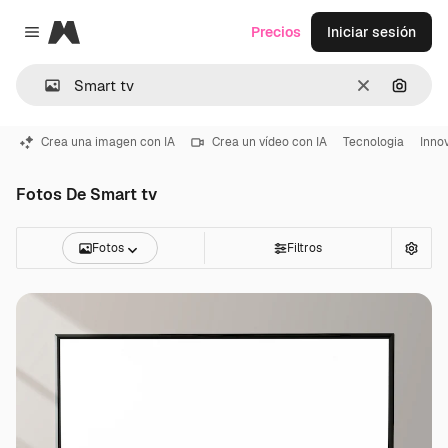
Magnific
Precios
Iniciar sesión
Close menu
Borrar
Buscar
Crea una imagen con IA
Crea un vídeo con IA
Tecnologia
Inno
Fotos De Smart tv
Fotos
Filtros