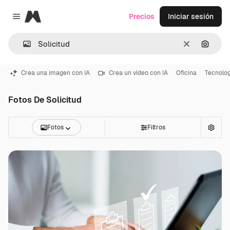
Magnific
Precios
Iniciar sesión
Close menu
Borrar
Buscar
Crea una imagen con IA
Crea un vídeo con IA
Oficina
Tecnolog
Fotos De Solicitud
Fotos
Filtros