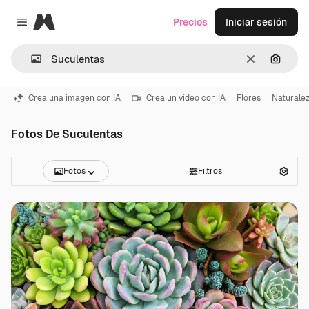
Magnific
Precios
Iniciar sesión
Close menu
Borrar
Buscar
Crea una imagen con IA
Crea un vídeo con IA
Flores
Naturale
Fotos De Suculentas
Fotos
Filtros