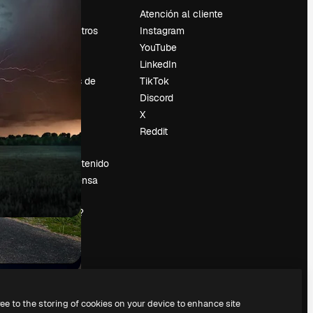
Precios
Atención al cliente
Sobre nosotros
Instagram
Reviews
YouTube
Empleo
LinkedIn
Tendencias de
TikTok
búsqueda
Discord
Blog
X
es
Eventos
Reddit
Slidesgo
Vender contenido
Sala de prensa
¿Buscas
magnific.ai?
ree to the storing of cookies on your device to enhance site