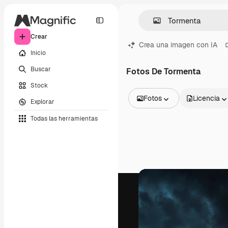
Crear
Crea una imagen con IA
Inicio
Buscar
Fotos De Tormenta
Stock
Fotos
Licencia
Explorar
Todas las imágenes
Todas las herramientas
Vectores
Ilustraciones
Fotos
PSD
Plantillas
Mockups
Vídeos
Clips de vídeo
Motion graphics
Plantillas de vídeos
Iconos
Modelos 3D
Fuentes