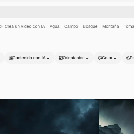
Crea un vídeo con IA
Agua
Campo
Bosque
Montaña
Torn
Contenido con IA
Orientación
Color
P
Productos
Información úti