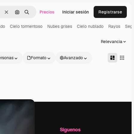
Precios
Iniciar sesión
Registrarse
Borrar
Buscar por imagen
Buscar
ado
Cielo tormentoso
Nubes grises
Cielo nublado
Rayos
Segu
Relevancia
ersonas
Formato
Avanzado
l
Empresa
Síguenos