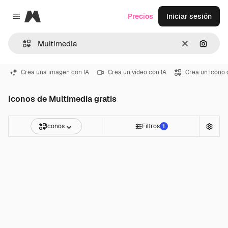
Magnific
Precios
Iniciar sesión
Close menu
Borrar
Buscar
Crea una imagen con IA
Crea un vídeo con IA
Crea un icono 
Iconos de Multimedia gratis
Iconos
Filtros
1