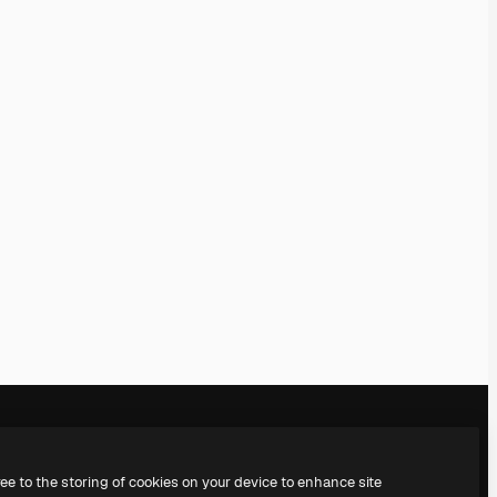
ree to the storing of cookies on your device to enhance site
l
Empresa
Síguenos