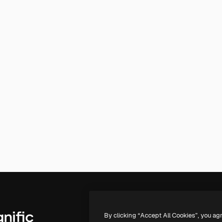
By clicking “Accept All Cookies”, you ag
Productos
Información úti