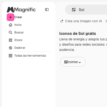
Crear
Crea una imagen con IA
Inicio
Buscar
Iconos de Sol gratis
Llena de energía y alegría tus 
Stock
y diseños para redes sociales: 
Explorar
audiencia.
Todas las herramientas
Iconos
Todas las imágenes
Vectores
Ilustraciones
Fotos
PSD
Plantillas
Mockups
Vídeos
Clips de vídeo
Motion graphics