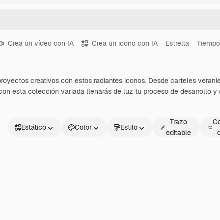
Crea un vídeo con IA
Crea un icono con IA
Estrella
Tiempo
proyectos creativos con estos radiantes iconos. Desde carteles verani
con esta colección variada llenarás de luz tu proceso de desarrollo y 
Trazo
Co
Estático
Color
Estilo
editable
Estático
Animado
Sticker
Interfaz