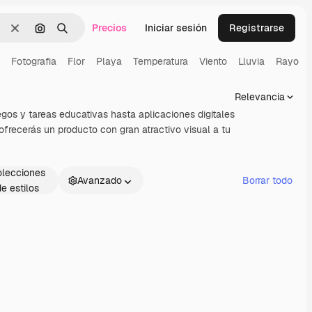
Precios
Iniciar sesión
Registrarse
Borrar
Buscar por imagen
Buscar
Fotografia
Flor
Playa
Temperatura
Viento
Lluvia
Rayo
Relevancia
egos y tareas educativas hasta aplicaciones digitales
ofrecerás un producto con gran atractivo visual a tu
lecciones
Avanzado
Borrar todo
de estilos