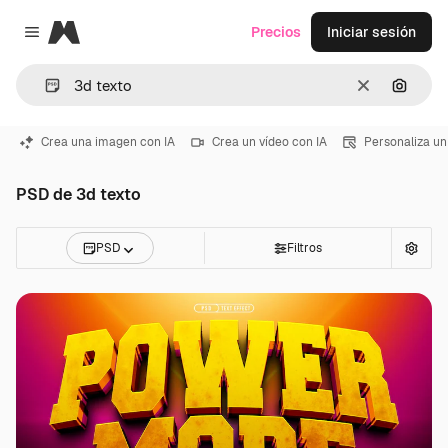
Magnific
Precios
Iniciar sesión
Close menu
Borrar
Buscar
Crea una imagen con IA
Crea un vídeo con IA
Personaliza un
PSD de 3d texto
PSD
Filtros