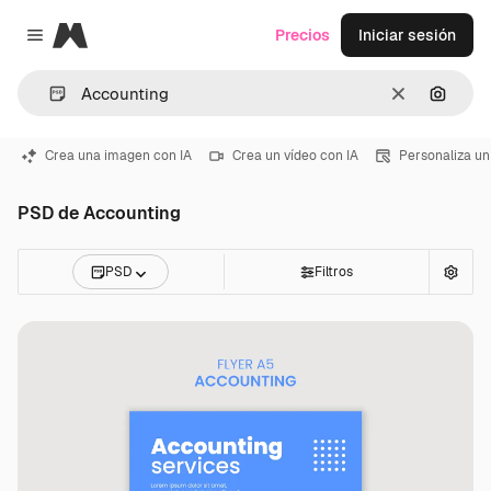
Magnific
Precios
Iniciar sesión
Close menu
Borrar
Buscar
Crea una imagen con IA
Crea un vídeo con IA
Personaliza un
PSD de Accounting
PSD
Filtros