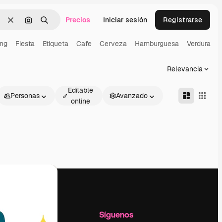
Precios
Iniciar sesión
Registrarse
Borrar
Buscar por imagen
Buscar
ing
Fiesta
Etiqueta
Cafe
Cerveza
Hamburguesa
Verdura
S
Relevancia
Editable
Personas
Avanzado
online
l
Empresa
Síguenos