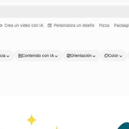
Crea un vídeo con IA
Personaliza un diseño
Pizza
Packag
cia
Contenido con IA
Orientación
Color
Productos
Información úti