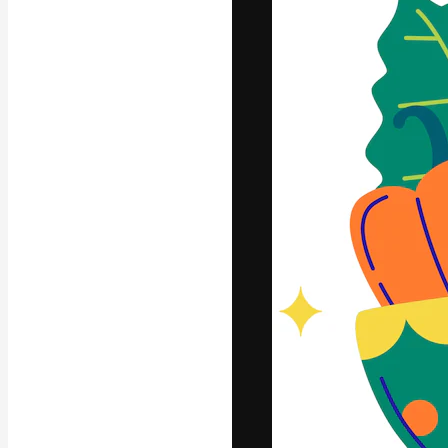
La plataforma cr
trabajo. Más de
entre creativos
estudios.
Español
Copyright © 2010