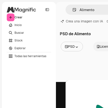
Crear
Crea una imagen con IA
Inicio
Buscar
PSD de Alimento
Stock
PSD
Licen
Explorar
Todas las imágenes
Todas las herramientas
Vectores
Ilustraciones
Fotos
PSD
Plantillas
Mockups
Vídeos
Clips de vídeo
Motion graphics
Plantillas de vídeos
Iconos
Modelos 3D
Fuentes