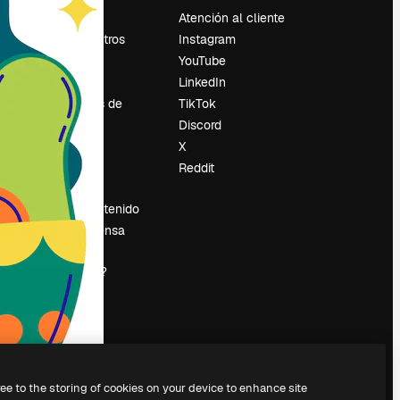
Precios
Atención al cliente
Sobre nosotros
Instagram
Reviews
YouTube
Empleo
LinkedIn
Tendencias de
TikTok
búsqueda
Discord
Blog
X
es
Eventos
Reddit
Slidesgo
Vender contenido
Sala de prensa
¿Buscas
magnific.ai?
ree to the storing of cookies on your device to enhance site