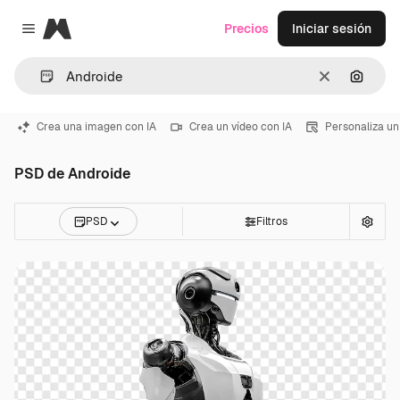
Magnific
Precios
Iniciar sesión
Close menu
Borrar
Buscar
Crea una imagen con IA
Crea un vídeo con IA
Personaliza un
PSD de Androide
PSD
Filtros