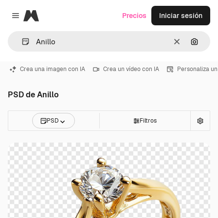
Magnific
Precios
Iniciar sesión
Close menu
Borrar
Buscar
Crea una imagen con IA
Crea un vídeo con IA
Personaliza un
PSD de Anillo
PSD
Filtros