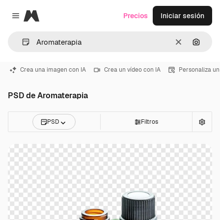
Magnific
Precios
Iniciar sesión
Close menu
Borrar
Buscar
Crea una imagen con IA
Crea un vídeo con IA
Personaliza un
PSD de Aromaterapia
PSD
Filtros