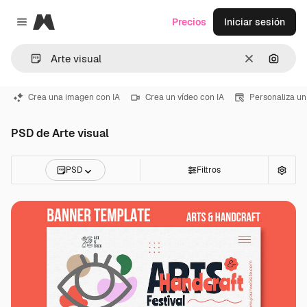
Magnific
Precios
Iniciar sesión
Close menu
Borrar
Buscar
Crea una imagen con IA
Crea un vídeo con IA
Personaliza un
PSD de Arte visual
PSD
Filtros