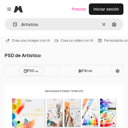
Magnific
Precios
Iniciar sesión
Close menu
Borrar
Buscar
Crea una imagen con IA
Crea un vídeo con IA
Personaliza un
PSD de Artistico
PSD
Filtros