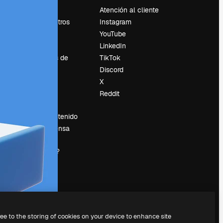
Precios
Atención al cliente
Sobre nosotros
Instagram
Reviews
YouTube
Empleo
LinkedIn
Tendencias de
TikTok
búsqueda
Discord
Blog
X
es
Eventos
Reddit
Slidesgo
Vender contenido
Sala de prensa
¿Buscas
magnific.ai?
ree to the storing of cookies on your device to enhance site