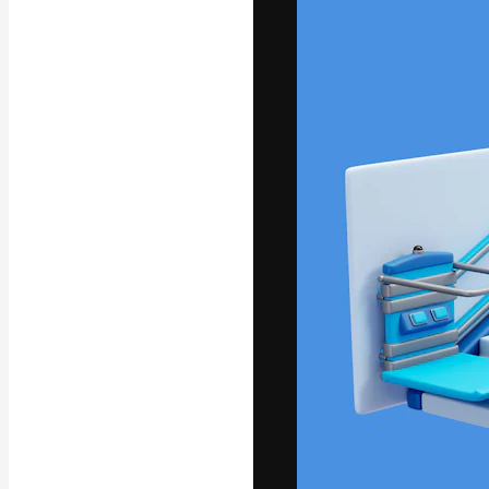
La plataforma cr
trabajo. Más de
entre creativos
estudios.
Español
Copyright © 2010