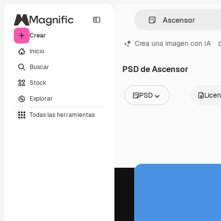
Crear
Crea una imagen con IA
Inicio
Buscar
PSD de Ascensor
Stock
PSD
Licen
Explorar
Todas las imágenes
Todas las herramientas
Vectores
Ilustraciones
Fotos
PSD
Plantillas
Mockups
Vídeos
Clips de vídeo
Motion graphics
Plantillas de vídeos
Iconos
Modelos 3D
Fuentes