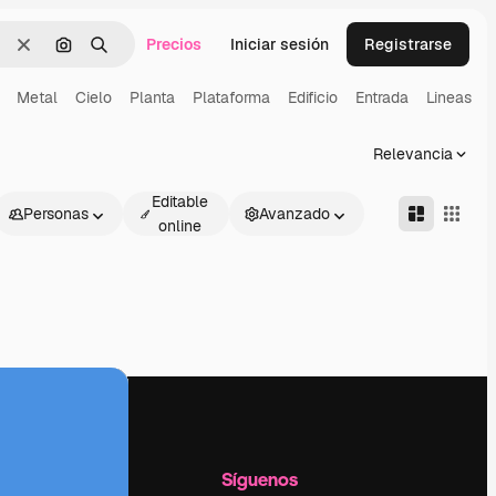
Precios
Iniciar sesión
Registrarse
Borrar
Buscar por imagen
Buscar
Metal
Cielo
Planta
Plataforma
Edificio
Entrada
Lineas
Relevancia
Editable
Personas
Avanzado
online
l
Empresa
Síguenos