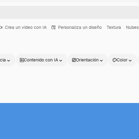
Crea un vídeo con IA
Personaliza un diseño
Textura
Nubes
cia
Contenido con IA
Orientación
Color
Productos
Información úti