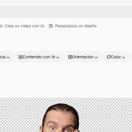
Crea un vídeo con IA
Personaliza un diseño
cia
Contenido con IA
Orientación
Color
Productos
Información úti