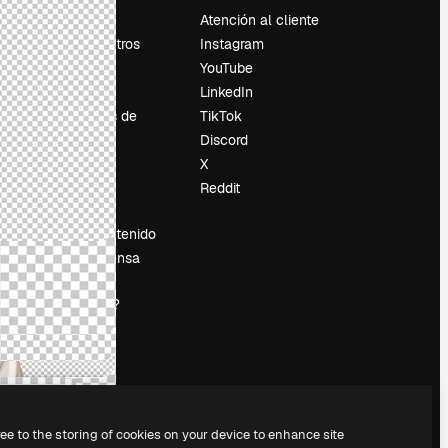
Precios
Atención al cliente
Sobre nosotros
Instagram
Reviews
YouTube
Empleo
LinkedIn
Tendencias de
TikTok
búsqueda
Discord
Blog
X
es
Eventos
Reddit
Slidesgo
Vender contenido
Sala de prensa
¿Buscas
magnific.ai?
ree to the storing of cookies on your device to enhance site