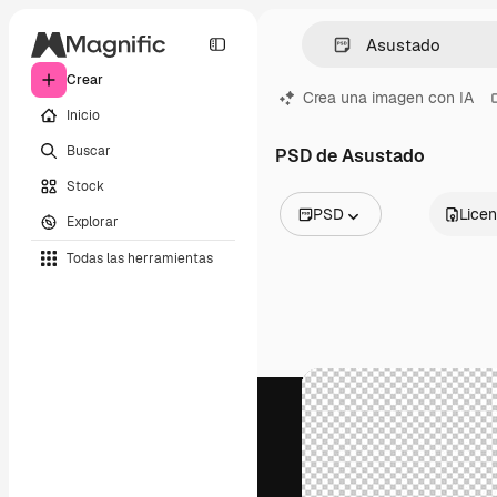
Crear
Crea una imagen con IA
Inicio
Buscar
PSD de Asustado
Stock
PSD
Licen
Explorar
Todas las imágenes
Todas las herramientas
Vectores
Ilustraciones
Fotos
PSD
Plantillas
Mockups
Vídeos
Clips de vídeo
Motion graphics
Plantillas de vídeos
Iconos
Modelos 3D
Fuentes