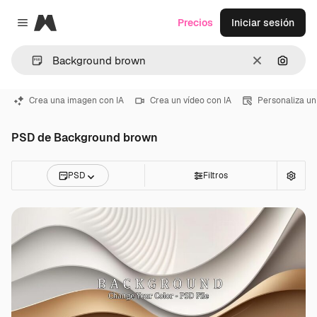
Magnific
Precios
Iniciar sesión
Close menu
Borrar
Buscar
Crea una imagen con IA
Crea un vídeo con IA
Personaliza un
PSD de Background brown
PSD
Filtros