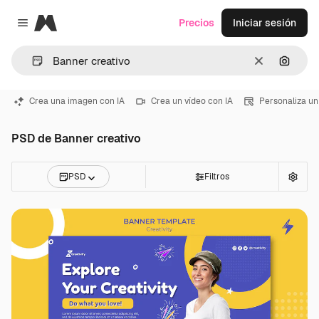
Magnific
Precios
Iniciar sesión
Close menu
Borrar
Buscar
Crea una imagen con IA
Crea un vídeo con IA
Personaliza un
PSD de Banner creativo
PSD
Filtros