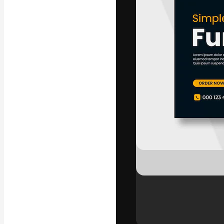
La plataforma cr
trabajo. Más de
entre creativos
estudios.
Español
Copyright © 2010