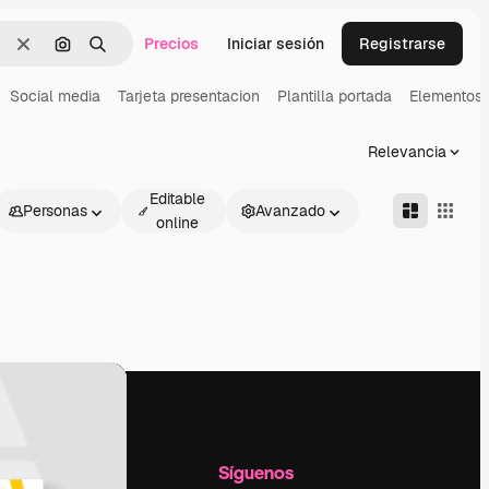
Precios
Iniciar sesión
Registrarse
Borrar
Buscar por imagen
Buscar
Social media
Tarjeta presentacion
Plantilla portada
Elementos 
Relevancia
Editable
Personas
Avanzado
online
l
Empresa
Síguenos