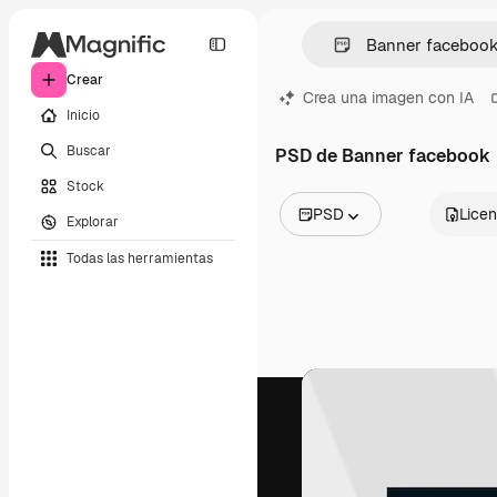
Crear
Crea una imagen con IA
Inicio
Buscar
PSD de Banner facebook
Stock
PSD
Licen
Explorar
Todas las imágenes
Todas las herramientas
Vectores
Ilustraciones
Fotos
PSD
Plantillas
Mockups
Vídeos
Clips de vídeo
Motion graphics
Plantillas de vídeos
Iconos
Modelos 3D
Fuentes