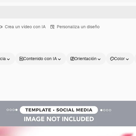
Crea un vídeo con IA
Personaliza un diseño
cia
Contenido con IA
Orientación
Color
Productos
Información úti