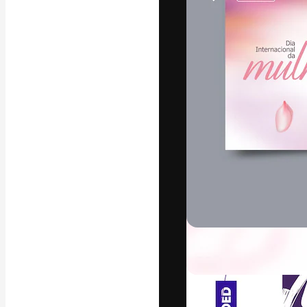
La plataforma cr
trabajo. Más de
entre creativos
estudios.
Español
Copyright © 2010