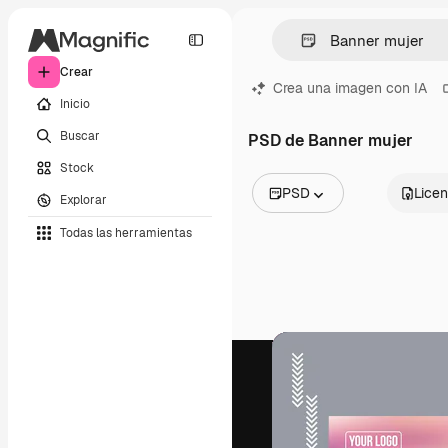
Crear
Crea una imagen con IA
Inicio
Buscar
PSD de Banner mujer
Stock
PSD
Licen
Explorar
Todas las imágenes
Todas las herramientas
Vectores
Ilustraciones
Fotos
PSD
Plantillas
Mockups
Vídeos
Clips de vídeo
Motion graphics
Plantillas de vídeos
Iconos
Modelos 3D
Fuentes