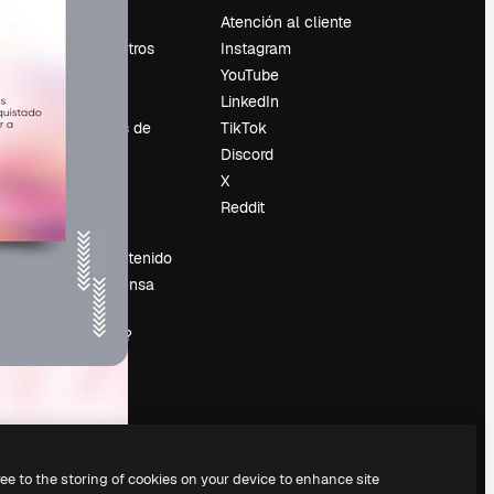
Precios
Atención al cliente
Sobre nosotros
Instagram
Reviews
YouTube
Empleo
LinkedIn
Tendencias de
TikTok
búsqueda
Discord
Blog
X
es
Eventos
Reddit
Slidesgo
Vender contenido
Sala de prensa
¿Buscas
magnific.ai?
ree to the storing of cookies on your device to enhance site