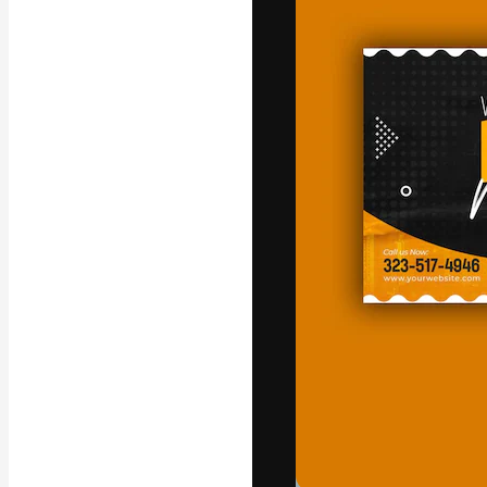
La plataforma cr
trabajo. Más de
entre creativos
estudios.
Español
Copyright © 2010