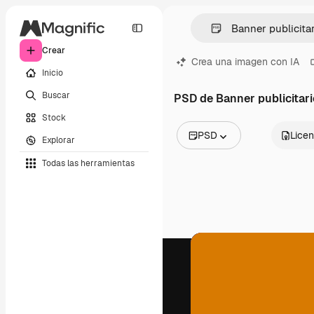
Crear
Crea una imagen con IA
Inicio
Buscar
PSD de Banner publicitari
Stock
PSD
Licen
Explorar
Todas las imágenes
Todas las herramientas
Vectores
Ilustraciones
Fotos
PSD
Plantillas
Mockups
Vídeos
Clips de vídeo
Motion graphics
Plantillas de vídeos
Iconos
Modelos 3D
Fuentes