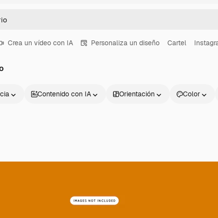
Crea un vídeo con IA
Personaliza un diseño
Cartel
Instag
o
cia
Contenido con IA
Orientación
Color
Productos
Información úti