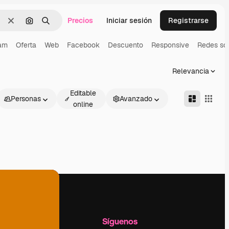
Precios
Iniciar sesión
Registrarse
Borrar
Buscar por imagen
Buscar
ram
Oferta
Web
Facebook
Descuento
Responsive
Redes so
Relevancia
Editable
Personas
Avanzado
online
l
Empresa
Síguenos