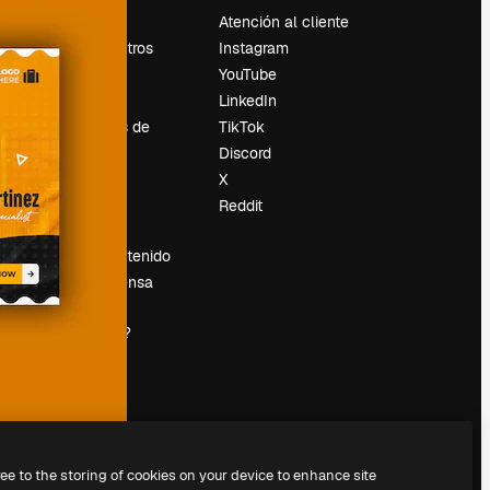
Precios
Atención al cliente
Sobre nosotros
Instagram
Reviews
YouTube
Empleo
LinkedIn
Tendencias de
TikTok
búsqueda
Discord
Blog
X
es
Eventos
Reddit
Slidesgo
Vender contenido
Sala de prensa
¿Buscas
magnific.ai?
ree to the storing of cookies on your device to enhance site