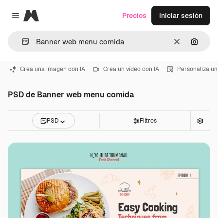
Magnific
Precios
Iniciar sesión
Close menu
Borrar
Buscar
Crea una imagen con IA
Crea un vídeo con IA
Personaliza un
PSD de Banner web menu comida
PSD
Filtros