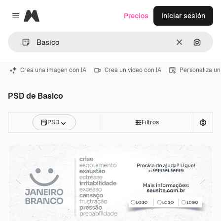
Magnific
Precios
Iniciar sesión
Close menu
Borrar
Buscar
Crea una imagen con IA
Crea un vídeo con IA
Personaliza un
PSD de Basico
PSD
Filtros