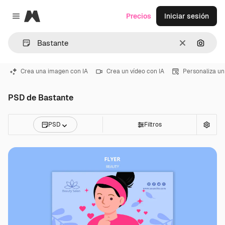
Magnific
Precios
Iniciar sesión
Close menu
Borrar
Buscar
Crea una imagen con IA
Crea un vídeo con IA
Personaliza un
PSD de Bastante
PSD
Filtros