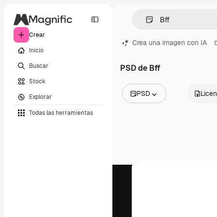
Crear
Crea una imagen con IA
Inicio
Buscar
PSD de Bff
Stock
PSD
Licen
Explorar
Todas las imágenes
Todas las herramientas
Vectores
Ilustraciones
Fotos
PSD
Plantillas
Mockups
Vídeos
Clips de vídeo
Motion graphics
Plantillas de vídeos
Iconos
Modelos 3D
Fuentes