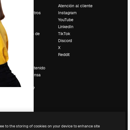
Precios
Atención al cliente
Sobre nosotros
Instagram
Reviews
YouTube
Empleo
LinkedIn
Tendencias de
TikTok
búsqueda
Discord
Blog
X
es
Eventos
Reddit
Slidesgo
Vender contenido
Sala de prensa
¿Buscas
magnific.ai?
ree to the storing of cookies on your device to enhance site