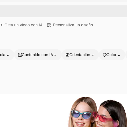
Crea un vídeo con IA
Personaliza un diseño
cia
Contenido con IA
Orientación
Color
Productos
Información úti