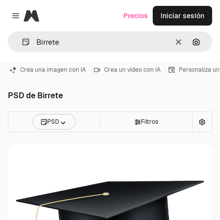
Magnific
Precios
Iniciar sesión
Close menu
Borrar
Buscar
Crea una imagen con IA
Crea un vídeo con IA
Personaliza un
PSD de Birrete
PSD
Filtros