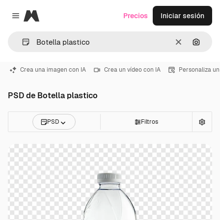
Magnific
Precios
Iniciar sesión
Close menu
Borrar
Buscar
Crea una imagen con IA
Crea un vídeo con IA
Personaliza un
PSD de Botella plastico
PSD
Filtros