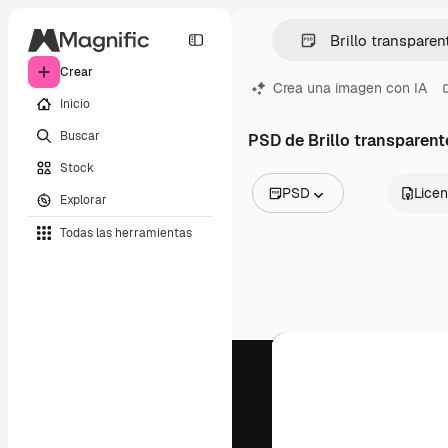
Crear
Crea una imagen con IA
Inicio
Buscar
PSD de Brillo transparent
Stock
PSD
Licen
Explorar
Todas las imágenes
Todas las herramientas
Vectores
Ilustraciones
Fotos
PSD
Plantillas
Mockups
Vídeos
Clips de vídeo
Motion graphics
Plantillas de vídeos
Iconos
Modelos 3D
Fuentes