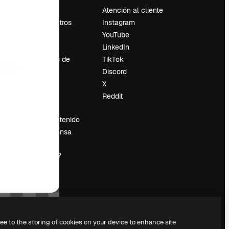
Precios
Atención al cliente
Sobre nosotros
Instagram
Reviews
YouTube
Empleo
LinkedIn
Tendencias de
TikTok
búsqueda
Discord
Blog
X
es
Eventos
Reddit
Slidesgo
Vender contenido
Sala de prensa
¿Buscas
magnific.ai?
ree to the storing of cookies on your device to enhance site