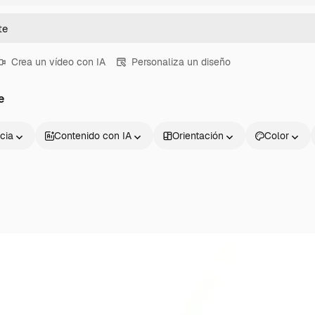
Crea un vídeo con IA
Personaliza un diseño
e
cia
Contenido con IA
Orientación
Color
Productos
Información úti