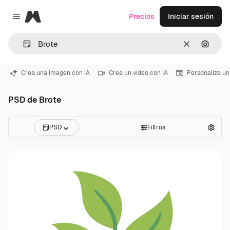
Magnific
Precios
Iniciar sesión
Close menu
Borrar
Buscar
Crea una imagen con IA
Crea un vídeo con IA
Personaliza un
PSD de Brote
PSD
Filtros