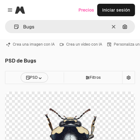
Magnific
Precios
Iniciar sesión
Close menu
Borrar
Buscar
Crea una imagen con IA
Crea un vídeo con IA
Personaliza un
PSD de Bugs
PSD
Filtros