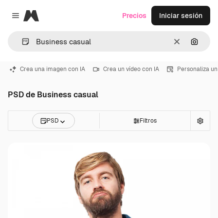
Magnific
Precios
Iniciar sesión
Close menu
Borrar
Buscar
Crea una imagen con IA
Crea un vídeo con IA
Personaliza un
PSD de Business casual
PSD
Filtros