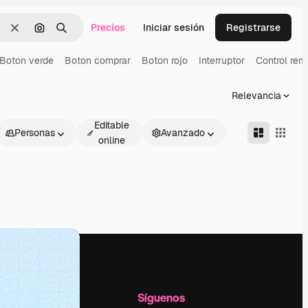
Precios
Iniciar sesión
Registrarse
Borrar
Buscar por imagen
Buscar
Boton verde
Boton comprar
Boton rojo
Interruptor
Control rem
Relevancia
Editable
Personas
Avanzado
online
l
Empresa
Síguenos