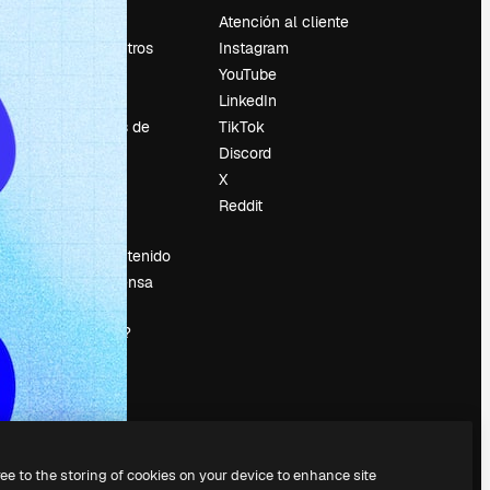
Precios
Atención al cliente
Sobre nosotros
Instagram
Reviews
YouTube
Empleo
LinkedIn
Tendencias de
TikTok
búsqueda
Discord
Blog
X
es
Eventos
Reddit
Slidesgo
Vender contenido
Sala de prensa
¿Buscas
magnific.ai?
ree to the storing of cookies on your device to enhance site