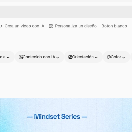
Crea un vídeo con IA
Personaliza un diseño
Boton blanco
cia
Contenido con IA
Orientación
Color
Productos
Información úti