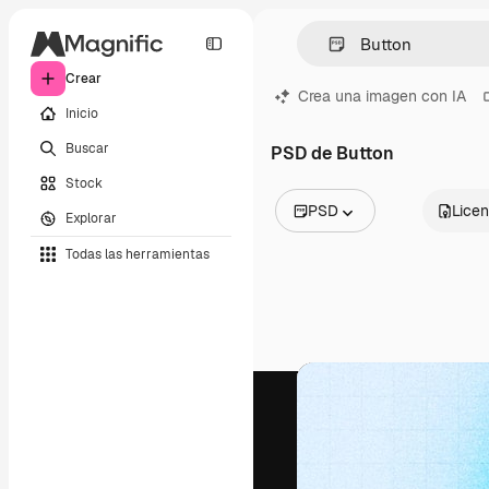
Crear
Crea una imagen con IA
Inicio
Buscar
PSD de Button
Stock
PSD
Licen
Explorar
Todas las imágenes
Todas las herramientas
Vectores
Ilustraciones
Fotos
PSD
Plantillas
Mockups
Vídeos
Clips de vídeo
Motion graphics
Plantillas de vídeos
Iconos
Modelos 3D
Fuentes